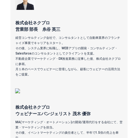
株式会社ネクプロ
営業部 部長 糸谷 英三
経営コンサルティング会社で、コンサルタントとして自動車業界のフランチ
ャイズ事業でキャリアをスタート。
その後、システム業界に転職し、WEBアプリの開発・コンサルティング・
Salesforceのコンサルタントとしてクライアントを支援。
不動産企業でマーケティング・DX推進業務に従事した後、株式会社ネクプロ
に参画。
月１本のペースでウェビナーに登壇しながら、顧客にウェビナーの活用方法
をご提案。
株式会社ネクプロ
ウェビナーエバンジェリスト 茂木 優弥
MA(マーケティング・オートメーション)の開発/運用代行をする会社にて、営
業・マーケティングを担当。
その後、イベントマーケティングの責任者として、半年で1.5倍の売上を牽
引。