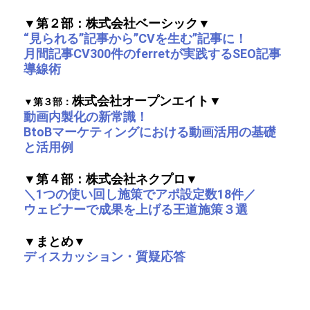
▼第２部：
株式会社ベーシック
▼
“見られる”記事から”CVを生む”記事に！
月間記事CV300件のferretが実践するSEO記事
導線術
株式会社オープンエイト
▼
▼第３部：
動画内製化の新常識！
BtoBマーケティングにおける動画活用の基礎
と活用例
▼第４部：
株式会社ネクプロ
▼
＼1つの使い回し施策でアポ設定数18件／
ウェビナーで成果を上げる王道施策３選
▼まとめ
▼
ディスカッション・質疑応答